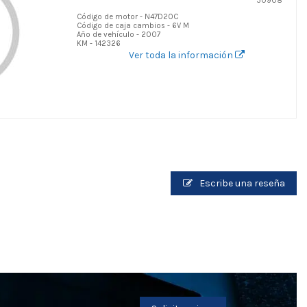
50908
Código de motor - N47D20C
Código de caja cambios - 6V M
Año de vehículo - 2007
KM - 142326
Ver toda la información
Escribe una reseña