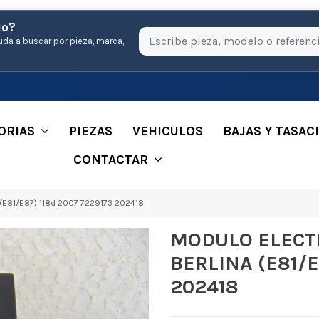
io?
uda a buscar por pieza, marca,
ORIAS
PIEZAS
VEHICULOS
BAJAS Y TASAC
CONTACTAR
E81/E87) 118d 2007 7229173 202418
MODULO ELECT
BERLINA (E81/E
202418