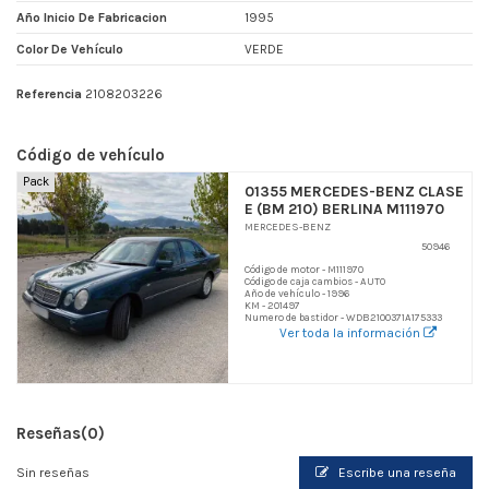
Año Inicio De Fabricacion
1995
Color De Vehículo
VERDE
Referencia
2108203226
Código de vehículo
Pack
01355 MERCEDES-BENZ CLASE
E (BM 210) BERLINA M111970
MERCEDES-BENZ
50946
Código de motor - M111970
Código de caja cambios - AUTO
Año de vehículo - 1996
KM - 201497
Numero de bastidor - WDB2100371A175333
Ver toda la información
Reseñas
(0)
Sin reseñas
Escribe una reseña