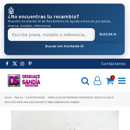
🤖
¿No encuentras tu recambio?
Nuestro Asistente AI de Recambios te ayuda a buscar por pieza,
marca, modelo, referencia.
BUSCAR AI
Buscar con Asistente AI
Contáctenos
0
Inicio
Pіezas
ELECTRICIDAD
MODULO ELECTRONICO MERCEDES-BENZ CLASE E
(BM 210) BERLINA 230 (210.037) 1996 2108203226 204009