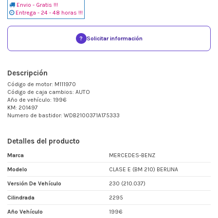
Envio - Gratis !!!
Entrega - 24 - 48 horas !!!
?
Solicitar información
Descripción
Código de motor: M111970
Código de caja cambios: AUTO
Año de vehículo: 1996
KM: 201497
Numero de bastidor: WDB2100371A175333
Detalles del producto
Marca
MERCEDES-BENZ
Modelo
CLASE E (BM 210) BERLINA
Versión De Vehículo
230 (210.037)
Cilindrada
2295
Año Vehículo
1996