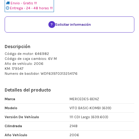
Envio - Gratis !!!
Entrega - 24 - 48 horas !!!
?
Solicitar información
Descripción
Código de motor: 646982
Código de caja cambios: 6V M
Año de vehículo: 2006
KM: 179547
Numero de bastidor: WDF63970313254176
Detalles del producto
Marca
MERCEDES-BENZ
Modelo
VITO BASIC-KOMBI (639)
Versión De Vehículo
111 CDI Largo (639.603)
Cilindrada
2148
Año Vehículo
2006