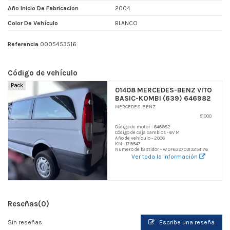
Año Inicio De Fabricacion
2004
Color De Vehículo
BLANCO
Referencia
0005453516
Código de vehículo
Pack
01408 MERCEDES-BENZ VITO
BASIC-KOMBI (639) 646982
MERCEDES-BENZ
51000
Código de motor - 646982
Código de caja cambios - 6V M
Año de vehículo - 2006
KM - 179547
Numero de bastidor - WDF63970313254176
Ver toda la información
Reseñas
(0)
Sin reseñas
Escribe una reseña