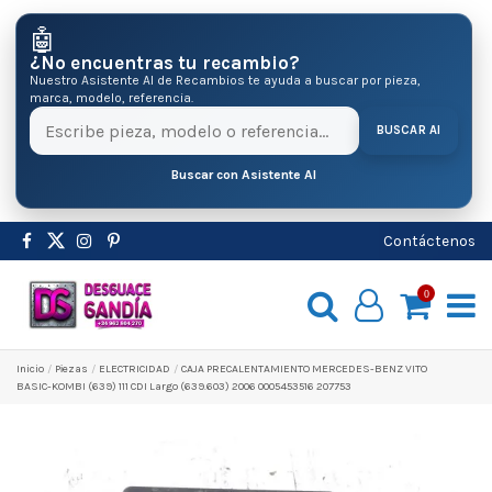
🤖
¿No encuentras tu recambio?
Nuestro Asistente AI de Recambios te ayuda a buscar por pieza,
marca, modelo, referencia.
BUSCAR AI
Buscar con Asistente AI
Contáctenos
0
Inicio
Pіezas
ELECTRICIDAD
CAJA PRECALENTAMIENTO MERCEDES-BENZ VITO
BASIC-KOMBI (639) 111 CDI Largo (639.603) 2006 0005453516 207753