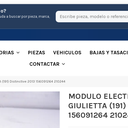
io?
uda a buscar por pieza, marca,
ORIAS
PIEZAS
VEHICULOS
BAJAS Y TASAC
CONTACTAR
191) Distinctive 2013 156091264 210244
MODULO ELECT
GIULIETTA (191)
156091264 210