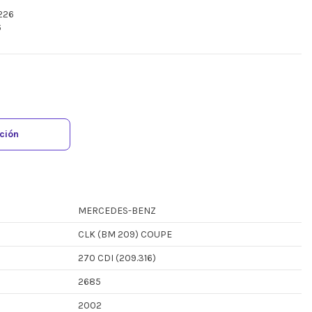
226
6
ación
MERCEDES-BENZ
CLK (BM 209) COUPE
270 CDI (209.316)
2685
2002