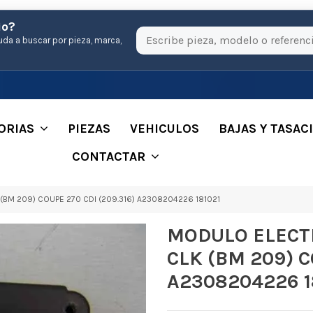
io?
uda a buscar por pieza, marca,
ORIAS
PIEZAS
VEHICULOS
BAJAS Y TASAC
CONTACTAR
M 209) COUPE 270 CDI (209.316) A2308204226 181021
MODULO ELECT
CLK (BM 209) C
A2308204226 1