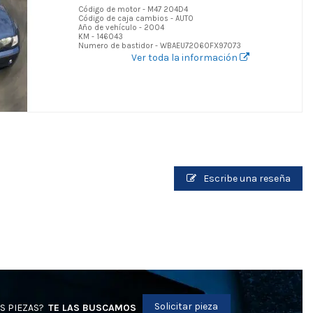
Código de motor - M47 204D4
Código de caja cambios - AUTO
Año de vehículo - 2004
KM - 146043
Numero de bastidor - WBAEU72060FX97073
Ver toda la información
Escribe una reseña
Solicitar pieza
S PIEZAS?
TE LAS BUSCAMOS