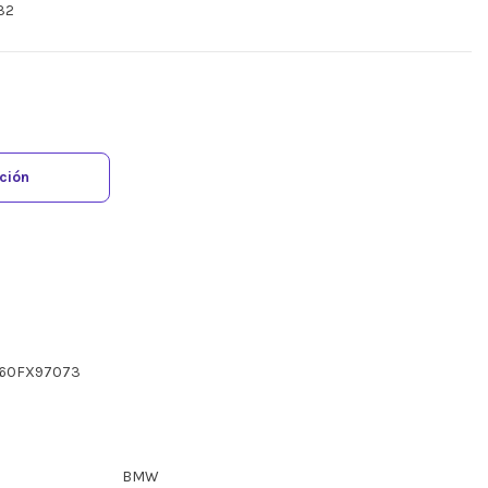
32
ación
060FX97073
BMW