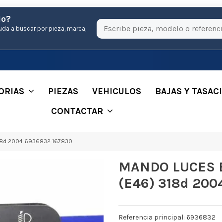
io?
uda a buscar por pieza, marca,
ORIAS
PIEZAS
VEHICULOS
BAJAS Y TASAC
CONTACTAR
18d 2004 6936832 167830
MANDO LUCES 
(E46) 318d 200
Referencia principal: 6936832