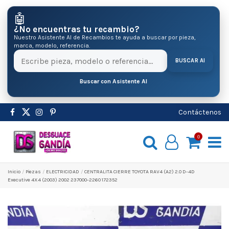
🤖
¿No encuentras tu recambio?
Nuestro Asistente AI de Recambios te ayuda a buscar por pieza,
marca, modelo, referencia.
BUSCAR AI
Buscar con Asistente AI
Contáctenos
0
Inicio
Pіezas
ELECTRICIDAD
CENTRALITA CIERRE TOYOTA RAV4 (A2) 2.0 D-4D
Executive 4X4 (2003) 2002 237000-2260 172352