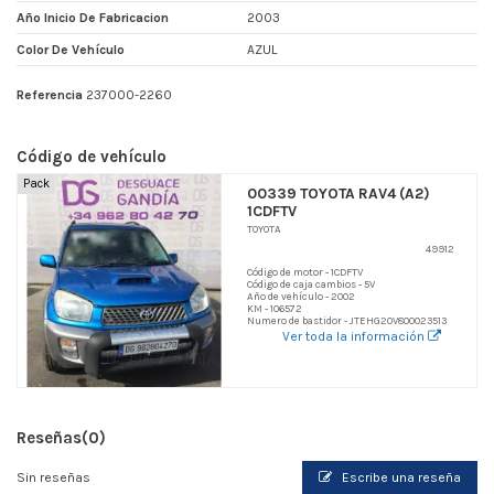
Año Inicio De Fabricacion
2003
Color De Vehículo
AZUL
Referencia
237000-2260
Código de vehículo
Pack
00339 TOYOTA RAV4 (A2)
1CDFTV
TOYOTA
49912
Código de motor - 1CDFTV
Código de caja cambios - 5V
Año de vehículo - 2002
KM - 106572
Numero de bastidor - JTEHG20V800023513
Ver toda la información
Reseñas
(0)
Sin reseñas
Escribe una reseña