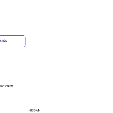
ación
U1290619
NISSAN