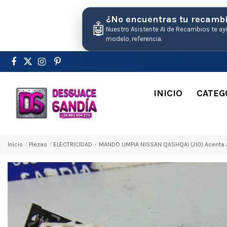
¿No encuentras tu recamb
🤖
Nuestro Asistente AI de Recambios te ay
modelo, referencia.
INICIO
CATEG
Inicio
Pіezas
ELECTRICIDAD
MANDO LIMPIA NISSAN QASHQAI (J10) Acenta 