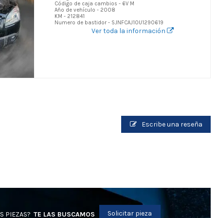
Código de caja cambios - 6V M
Año de vehículo - 2008
KM - 212841
Numero de bastidor - SJNFCAJ10U1290619
Ver toda la información
Escribe una reseña
Solicitar pieza
S PIEZAS?
TE LAS BUSCAMOS