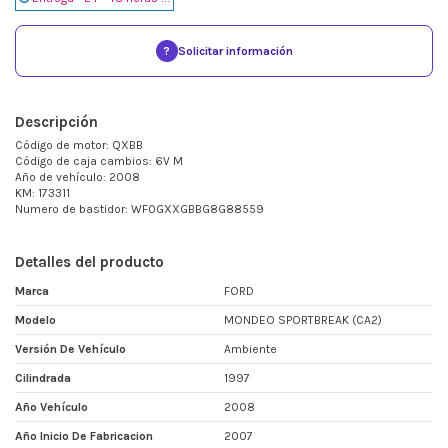
?
Solicitar información
Descripción
Código de motor: QXBB
Código de caja cambios: 6V M
Año de vehículo: 2008
KM: 173311
Numero de bastidor: WF0GXXGBBG8G88559
Detalles del producto
Marca
FORD
Modelo
MONDEO SPORTBREAK (CA2)
Versión De Vehículo
Ambiente
Cilindrada
1997
Año Vehículo
2008
Año Inicio De Fabricacion
2007