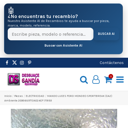
🤖
¿No encuentras tu recambio?
Nuestro Asistente AI de Recambios te ayuda a buscar por pieza,
marca, modelo, referencia.
BUSCAR AI
Buscar con Asistente AI
Contáctenos
0
Inicio
Pіezas
ELECTRICIDAD
MANDO LUCES FORD MONDEO SPORTBREAK (CA2)
Ambiente 2008 6G9T13A024CF 179193