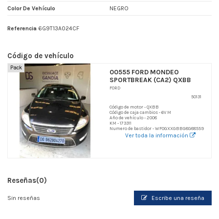
Color De Vehículo
NEGRO
Referencia
6G9T13A024CF
Código de vehículo
Pack
00555 FORD MONDEO
SPORTBREAK (CA2) QXBB
FORD
50131
Código de motor - QXBB
Código de caja cambios - 6V M
Año de vehículo - 2008
KM - 173311
Numero de bastidor - WF0GXXGBBG8G88559
Ver toda la información
Reseñas
(0)
Sin reseñas
Escribe una reseña