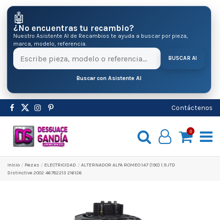
🤖
¿No encuentras tu recambio?
Nuestro Asistente AI de Recambios te ayuda a buscar por pieza,
marca, modelo, referencia.
BUSCAR AI
Buscar con Asistente AI
Contáctenos
0
Inicio
Pіezas
ELECTRICIDAD
ALTERNADOR ALFA ROMEO 147 (190) 1.9 JTD
Distinctive 2002 46782213 216126