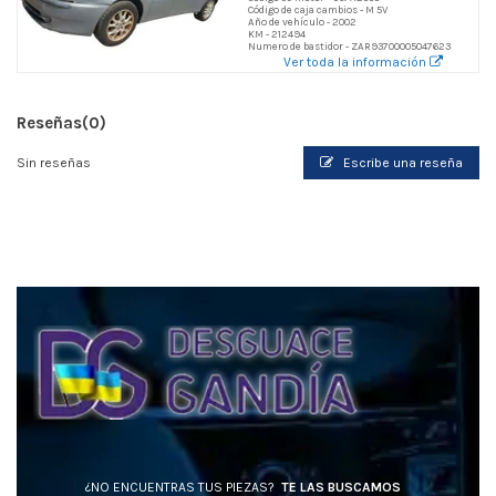
Código de caja cambios - M 5V
Año de vehículo - 2002
KM - 212494
Numero de bastidor - ZAR93700005047623
Ver toda la información
Reseñas
(0)
Sin reseñas
Escribe una reseña
¿NO ENCUENTRAS TUS PIEZAS?
TE LAS BUSCAMOS