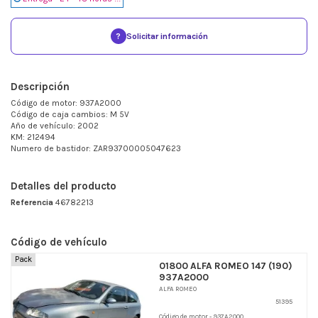
?
Solicitar información
Descripción
Código de motor: 937A2000
Código de caja cambios: M 5V
Año de vehículo: 2002
KM: 212494
Numero de bastidor: ZAR93700005047623
Detalles del producto
Referencia
46782213
Código de vehículo
Pack
01800 ALFA ROMEO 147 (190)
937A2000
ALFA ROMEO
51395
Código de motor - 937A2000