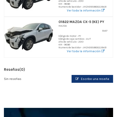
Año de vehículo - 2013
KM - 98361
Numero de bastidor - JMZKE893800228431
Ver toda la información
01822 MAZDA CX-5 (KE) PY
MAZDA
51417
Código de motor - PY
Código de caja cambios - AUT
Año de vehículo - 2013
KM - 98361
Numero de bastidor - JMZKE893800228431
Ver toda la información
Reseñas
(0)
Sin reseñas
Escribe una reseña