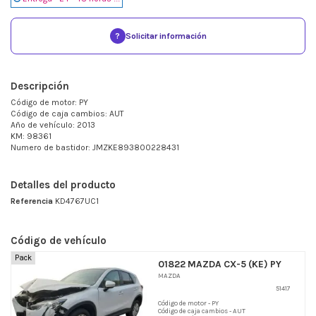
?
Solicitar información
Descripción
Código de motor: PY
Código de caja cambios: AUT
Año de vehículo: 2013
KM: 98361
Numero de bastidor: JMZKE893800228431
Detalles del producto
Referencia
KD4767UC1
Código de vehículo
Pack
01822 MAZDA CX-5 (KE) PY
MAZDA
51417
Código de motor - PY
Código de caja cambios - AUT