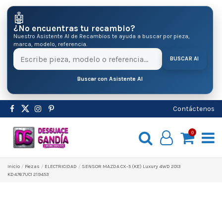
🤖
¿No encuentras tu recambio?
Nuestro Asistente AI de Recambios te ayuda a buscar por pieza,
marca, modelo, referencia.
BUSCAR AI
Buscar con Asistente AI
Contáctenos
0
Inicio
Pіezas
ELECTRICIDAD
SENSOR MAZDA CX-5 (KE) Luxury 4WD 2013
KD4767UC1 219453