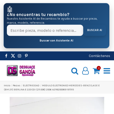
🤖
¿No encuentras tu recambio?
Nuestro Asistente AI de Recambios te ayuda a buscar por pieza,
marca, modelo, referencia.
BUSCAR AI
Buscar con Asistente AI
Contáctenos
0
Inicio
Pіezas
ELECTRICIDAD
MODULO ELECTRONICO MERCEDES-BENZ CLASE E
(BM 211) BERLINA E 220 CDI (211.008) 2006 A2118200089 197315