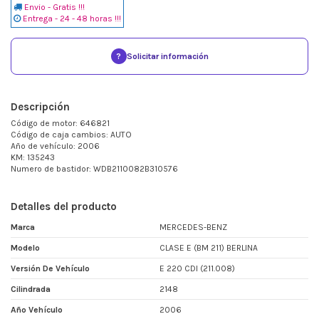
Envio - Gratis !!!
Entrega - 24 - 48 horas !!!
?
Solicitar información
Descripción
Código de motor: 646821
Código de caja cambios: AUTO
Año de vehículo: 2006
KM: 135243
Numero de bastidor: WDB2110082B310576
Detalles del producto
Marca
MERCEDES-BENZ
Modelo
CLASE E (BM 211) BERLINA
Versión De Vehículo
E 220 CDI (211.008)
Cilindrada
2148
Año Vehículo
2006