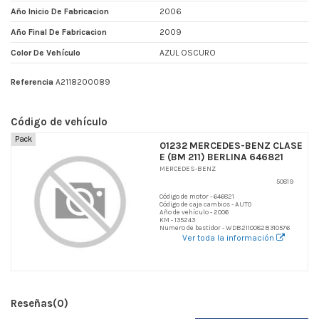
Año Inicio De Fabricacion
2006
Año Final De Fabricacion
2009
Color De Vehículo
AZUL OSCURO
Referencia
A2118200089
Código de vehículo
Pack
01232 MERCEDES-BENZ CLASE
E (BM 211) BERLINA 646821
MERCEDES-BENZ
50819
Código de motor - 646821
Código de caja cambios - AUTO
Año de vehículo - 2006
KM - 135243
Numero de bastidor - WDB2110082B310576
Ver toda la información
Reseñas
(0)