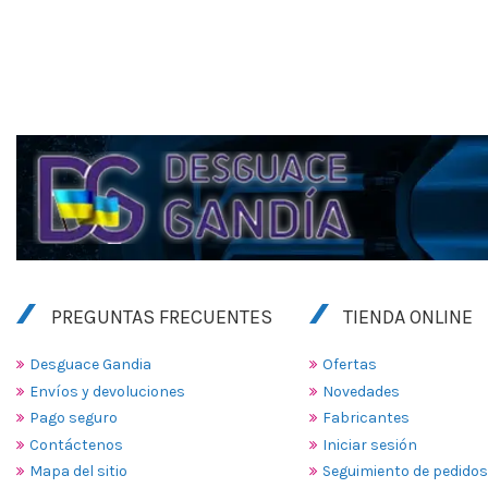
PREGUNTAS FRECUENTES
TIENDA ONLINE
Desguace Gandia
Ofertas
Envíos y devoluciones
Novedades
Pago seguro
Fabricantes
Contáctenos
Iniciar sesión
Mapa del sitio
Seguimiento de pedidos