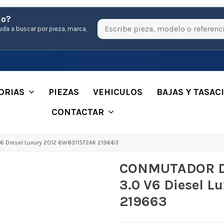
io?
uda a buscar por pieza, marca,
ORIAS
PIEZAS
VEHICULOS
BAJAS Y TASAC
CONTACTAR
 Diesel Luxury 2012 6W8311572AK 219663
CONMUTADOR D
3.0 V6 Diesel 
219663