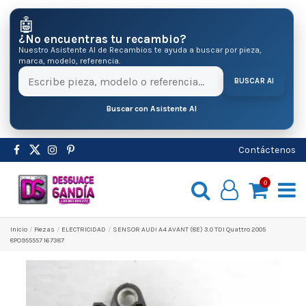
🤖
¿No encuentras tu recambio?
Nuestro Asistente AI de Recambios te ayuda a buscar por pieza,
marca, modelo, referencia.
BUSCAR AI
Buscar con Asistente AI
Contáctenos
0
Inicio
Pіezas
ELECTRICIDAD
SENSOR AUDI A4 AVANT (8E) 3.0 TDI Quattro 2005
8PO955557 167387