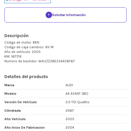
?
Solicitar información
Descripción
Código de motor: BKN
Código de caja cambios: 6V M
Año de vehículo: 2005
KM: 167176
Numero de bastidor: WAUZZZ8E25A458767
Detalles del producto
Marca
AUDI
Modelo
A4 AVANT (8E)
Versión De Vehículo
3.0 TDI Quattro
Cilindrada
2967
Año Vehículo
2005
Año Inicio De Fabricacion
2004