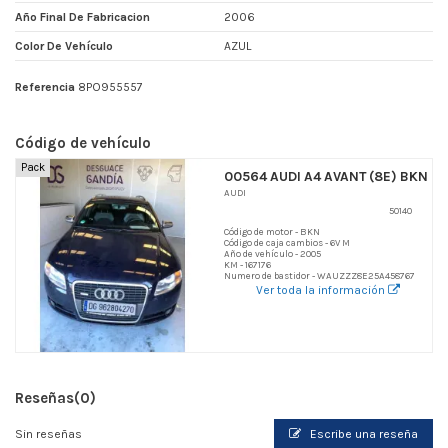
Año Final De Fabricacion
2006
Color De Vehículo
AZUL
Referencia
8PO955557
Código de vehículo
Pack
00564 AUDI A4 AVANT (8E) BKN
AUDI
50140
Código de motor - BKN
Código de caja cambios - 6V M
Año de vehículo - 2005
KM - 167176
Numero de bastidor - WAUZZZ8E25A458767
Ver toda la información
Reseñas
(0)
Sin reseñas
Escribe una reseña