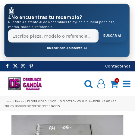
🤖
¿No encuentras tu recambio?
Nuestro Asistente AI de Recambios te ayuda a buscar por pieza,
marca, modelo, referencia.
BUSCAR AI
Buscar con Asistente AI
Contáctenos
0
Inicio
Pіezas
ELECTRICIDAD
MODULO ELECTRONICO AUDI A4 BERLINA (8E) 2.0
TDI 16V (103kW) 2007 8E5035223D 168977