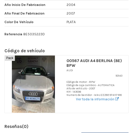
Año Inicio De Fabricacion
2004
Año Final De Fabricacion
2007
Color De Vehículo
PLATA
Referencia
8E5035223D
Código de vehículo
Pack
00567 AUDI A4 BERLINA (8E)
BPW
AUDI
50143
Código de motor - BPW
Código de caja cambios - AUTOMATICA
Año de vehículo - 2007
KM - 143006
Numero de bastidor - WAUZZZ8E97A117918
Ver toda la información
Reseñas
(0)