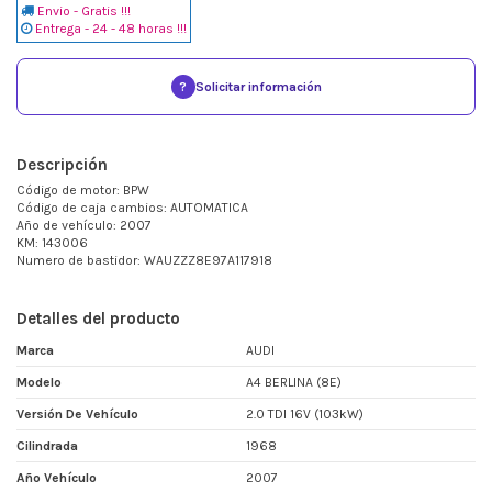
Envio - Gratis !!!
Entrega - 24 - 48 horas !!!
?
Solicitar información
Descripción
Código de motor: BPW
Código de caja cambios: AUTOMATICA
Año de vehículo: 2007
KM: 143006
Numero de bastidor: WAUZZZ8E97A117918
Detalles del producto
Marca
AUDI
Modelo
A4 BERLINA (8E)
Versión De Vehículo
2.0 TDI 16V (103kW)
Cilindrada
1968
Año Vehículo
2007