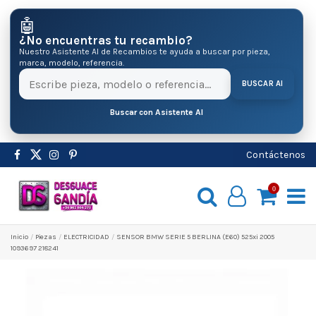
🤖
¿No encuentras tu recambio?
Nuestro Asistente AI de Recambios te ayuda a buscar por pieza,
marca, modelo, referencia.
BUSCAR AI
Buscar con Asistente AI
Contáctenos
0
Inicio
Pіezas
ELECTRICIDAD
SENSOR BMW SERIE 5 BERLINA (E60) 525xi 2005
1093697 218241