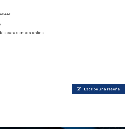
1654AB
3
ble para compra online.
Escribe una reseña