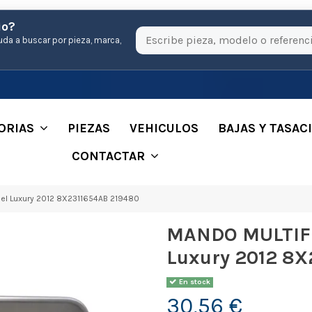
io?
uda a buscar por pieza, marca,
ORIAS
PIEZAS
VEHICULOS
BAJAS Y TASAC
CONTACTAR
el Luxury 2012 8X2311654AB 219480
MANDO MULTIFU
Luxury 2012 8X
En stock
30,56 €