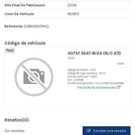
Año Final De Fabricacion
2004
Color De Vehículo
NEGRO
Referencia
038906019HQ
Código de vehículo
Pack
00757 SEAT IBIZA (6L1) ATD
SEAT
50341
Código de motor - ATD
Código de caja cambios - 5V M
Año de vehículo - 2002
KM - 221698
Numero de bastidor - VSSZZZ6LZ2R035186
Ver toda la información
Reseñas
(0)
Sin reseñas
Escribe una reseña