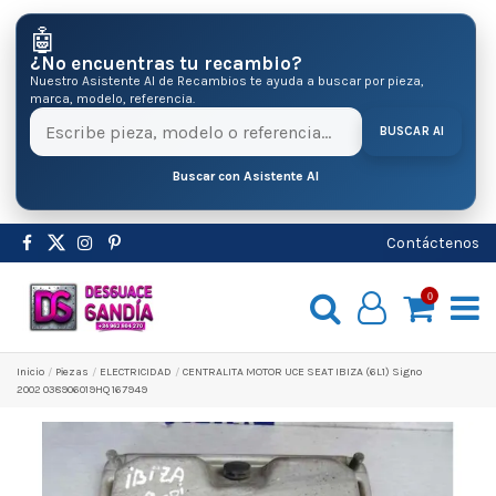
🤖
¿No encuentras tu recambio?
Nuestro Asistente AI de Recambios te ayuda a buscar por pieza,
marca, modelo, referencia.
BUSCAR AI
Buscar con Asistente AI
Contáctenos
0
Inicio
Pіezas
ELECTRICIDAD
CENTRALITA MOTOR UCE SEAT IBIZA (6L1) Signo
2002 038906019HQ 167949