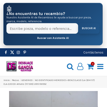
🤖
¿No encuentras tu recambio?
Nuestro Asistente AI de Recambios te ayuda a buscar por pieza,
marca, modelo, referencia.
BUSCAR AI
Buscar con Asistente AI
Contáctenos
0
Inicio
Pіezas
GENERICO
NO IDENTIFICADO MERCEDES-BENZ CLASE CLA (BM 117)
CLA 220 CDI 4Matic (117.305) 2015 193552