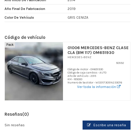
Año Inicio De Fabricacion
2014
Año Final De Fabricacion
2019
Color De Vehículo
GRIS CENIZA
Código de vehículo
Pack
01006 MERCEDES-BENZ CLASE
CLA (BM 117) OM651930
MERCEDES-BENZ
50592
Código de motor - OM651930
Código de caja cambios - AUTO
Año de vehículo - 2015
KM - 185000
Numero de bastidor - WDD1173051N233076
Ver toda la información
Reseñas
(0)
Sin reseñas
Escribe una reseña