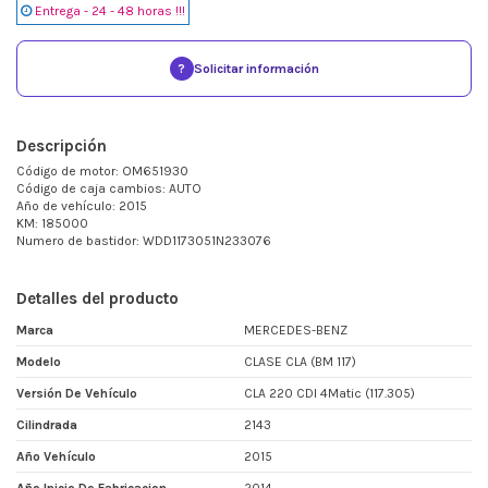
Entrega - 24 - 48 horas !!!
?
Solicitar información
Descripción
Código de motor: OM651930
Código de caja cambios: AUTO
Año de vehículo: 2015
KM: 185000
Numero de bastidor: WDD1173051N233076
Detalles del producto
Marca
MERCEDES-BENZ
Modelo
CLASE CLA (BM 117)
Versión De Vehículo
CLA 220 CDI 4Matic (117.305)
Cilindrada
2143
Año Vehículo
2015