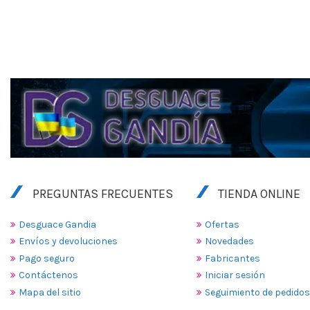
PREGUNTAS FRECUENTES
TIENDA ONLINE
Desguace Gandia
Ofertas
Envíos y devoluciones
Novedades
Pago seguro
Fabricantes
Contáctenos
Iniciar sesión
Mapa del sitio
Seguimiento de pedidos