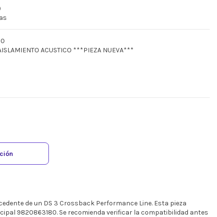
)
ras
80
 AISLAMIENTO ACUSTICO ***PIEZA NUEVA***
ación
cedente de un DS 3 Crossback Performance Line. Esta pieza
ncipal 9820863180. Se recomienda verificar la compatibilidad antes