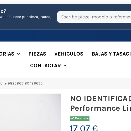
io?
uda a buscar por pieza, marca,
ORIAS
PIEZAS
VEHICULOS
BAJAS Y TASAC
CONTACTAR
 Line 9820863180 196630
NO IDENTIFICA
Performance L
En stock
17,07 €