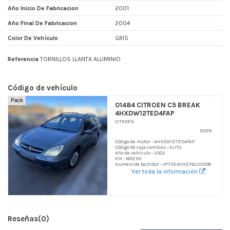
Año Inicio De Fabricacion
2001
Año Final De Fabricacion
2004
Color De Vehículo
GRIS
Referencia
TORNILLOS LLANTA ALUMINIO
Código de vehículo
Pack
01484 CITROEN C5 BREAK
4HXDW12TED4FAP
CITROEN
51078
Código de motor - 4HXDW12TED4FAP
Código de caja cambios - AUTO
Año de vehículo - 2002
KM - 165293
Numero de bastidor - VF7DE4HXE76220398
Ver toda la información
Reseñas
(0)