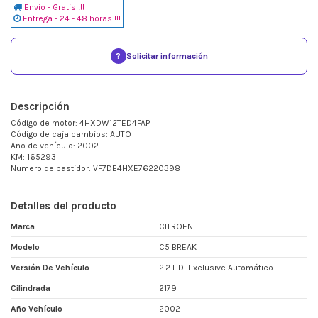
Envio - Gratis !!!
Entrega - 24 - 48 horas !!!
?
Solicitar información
Descripción
Código de motor: 4HXDW12TED4FAP
Código de caja cambios: AUTO
Año de vehículo: 2002
KM: 165293
Numero de bastidor: VF7DE4HXE76220398
Detalles del producto
Marca
CITROEN
Modelo
C5 BREAK
Versión De Vehículo
2.2 HDi Exclusive Automático
Cilindrada
2179
Año Vehículo
2002