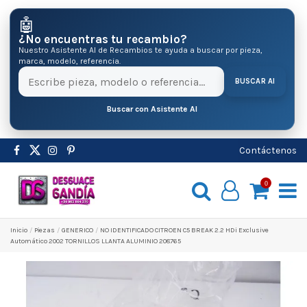
🤖
¿No encuentras tu recambio?
Nuestro Asistente AI de Recambios te ayuda a buscar por pieza,
marca, modelo, referencia.
BUSCAR AI
Buscar con Asistente AI
Contáctenos
0
Inicio
Pіezas
GENERICO
NO IDENTIFICADO CITROEN C5 BREAK 2.2 HDi Exclusive
Automático 2002 TORNILLOS LLANTA ALUMINIO 208765