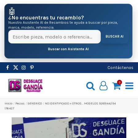
🤖
¿No encuentras tu recambio?
Nuestro Asistente AI de Recambios te ayuda a buscar por pieza,
marca, modelo, referencia.
BUSCAR AI
Buscar con Asistente AI
Contáctenos
0
Inicio
Pіezas
GENERICO
NO IDENTIFICADO » OTROS... MODELOS 9285144294
176427