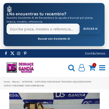
🤖
¿No encuentras tu recambio?
Nuestro Asistente AI de Recambios te ayuda a buscar por pieza,
marca, modelo, referencia.
BUSCAR AI
Buscar con Asistente AI
Contáctenos
0
Inicio
Pіezas
INTERIOR
CINTURON SEGURIDAD TRASERO IZQUIERDO BMW
SERIE 7 (E65/E66) 730d 2008 182340