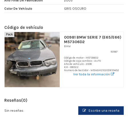
Año Final De Fabricacion
2005
Color De Vehículo
GRIS OSCURO
Código de vehículo
Pack
00981 BMW SERIE 7 (E65/E66)
M57306D2
BMW
50567
Código de motor - M57306D2
Código de caja cambios - AUTO
Año de vehículo - 2008
KM - 188322
Numero de bastidor - WBAGM21020DR59452
Ver toda la información
Reseñas
(0)
Sin reseñas
Escribe una reseña