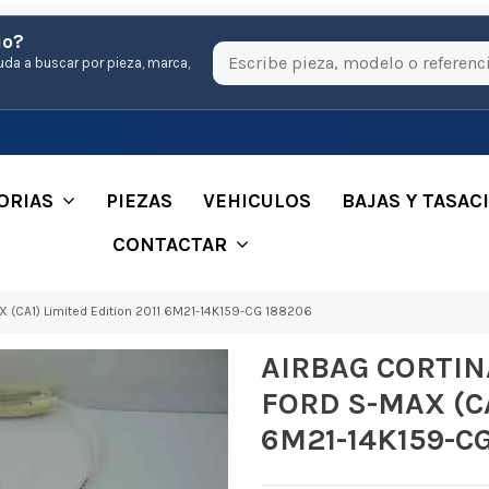
io?
uda a buscar por pieza, marca,
ORIAS
PIEZAS
VEHICULOS
BAJAS Y TASAC
CONTACTAR
CA1) Limited Edition 2011 6M21-14K159-CG 188206
AIRBAG CORTI
FORD S-MAX (CA
6M21-14K159-C