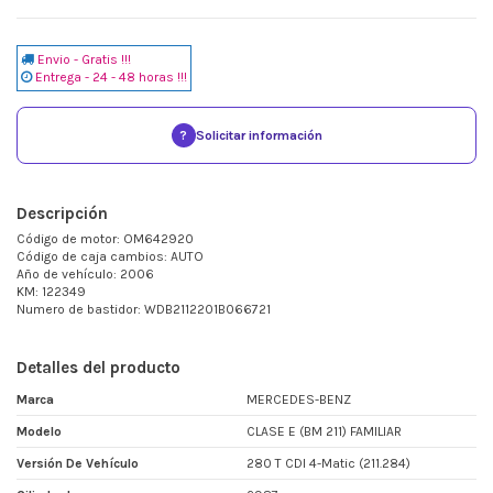
Envio - Gratis !!!
Entrega - 24 - 48 horas !!!
?
Solicitar información
Descripción
Código de motor: OM642920
Código de caja cambios: AUTO
Año de vehículo: 2006
KM: 122349
Numero de bastidor: WDB2112201B066721
Detalles del producto
Marca
MERCEDES-BENZ
Modelo
CLASE E (BM 211) FAMILIAR
Versión De Vehículo
280 T CDI 4-Matic (211.284)