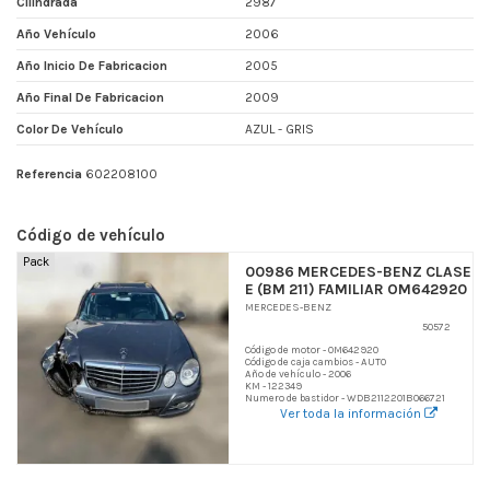
Cilindrada
2987
Año Vehículo
2006
Año Inicio De Fabricacion
2005
Año Final De Fabricacion
2009
Color De Vehículo
AZUL - GRIS
Referencia
602208100
Código de vehículo
Pack
00986 MERCEDES-BENZ CLASE
E (BM 211) FAMILIAR OM642920
MERCEDES-BENZ
50572
Código de motor - OM642920
Código de caja cambios - AUTO
Año de vehículo - 2006
KM - 122349
Numero de bastidor - WDB2112201B066721
Ver toda la información