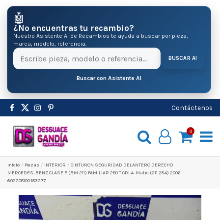
🤖
¿No encuentras tu recambio?
Nuestro Asistente AI de Recambios te ayuda a buscar por pieza,
marca, modelo, referencia.
BUSCAR AI
Buscar con Asistente AI
Contáctenos
0
Inicio
Pіezas
INTERIOR
CINTURON SEGURIDAD DELANTERO DERECHO
MERCEDES-BENZ CLASE E (BM 211) FAMILIAR 280 T CDI 4-Matic (211.284) 2006
602208100 183277