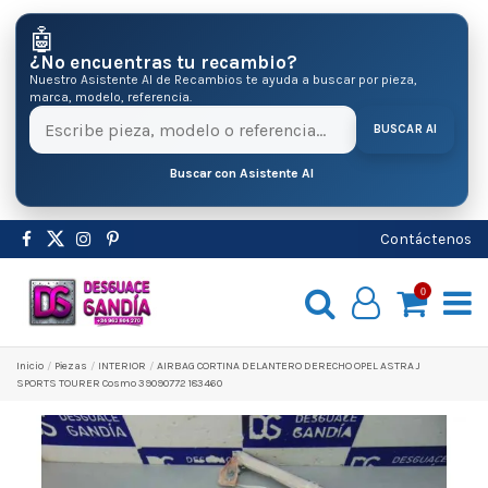
🤖
¿No encuentras tu recambio?
Nuestro Asistente AI de Recambios te ayuda a buscar por pieza,
marca, modelo, referencia.
BUSCAR AI
Buscar con Asistente AI
Contáctenos
0
Inicio
Pіezas
INTERIOR
AIRBAG CORTINA DELANTERO DERECHO OPEL ASTRA J
SPORTS TOURER Cosmo 39090772 183460