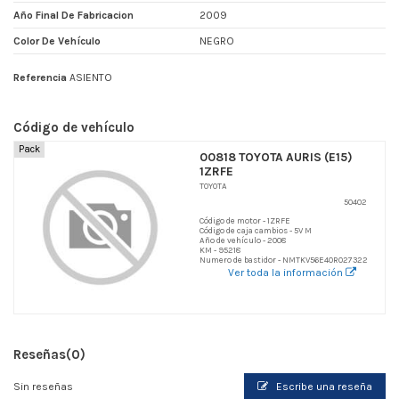
Año Final De Fabricacion
2009
Color De Vehículo
NEGRO
Referencia
ASIENTO
Código de vehículo
Pack
00818 TOYOTA AURIS (E15)
1ZRFE
TOYOTA
50402
Código de motor - 1ZRFE
Código de caja cambios - 5V M
Año de vehículo - 2008
KM - 95218
Numero de bastidor - NMTKV56E40R027322
Ver toda la información
Reseñas
(0)
Sin reseñas
Escribe una reseña