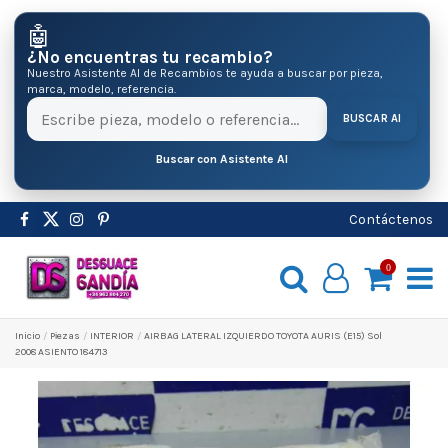
🤖
¿No encuentras tu recambio?
Nuestro Asistente AI de Recambios te ayuda a buscar por pieza,
marca, modelo, referencia.
BUSCAR AI
Buscar con Asistente AI
Contáctenos
0
Inicio
Pіezas
INTERIOR
AIRBAG LATERAL IZQUIERDO TOYOTA AURIS (E15) Sol
2008 ASIENTO 184713