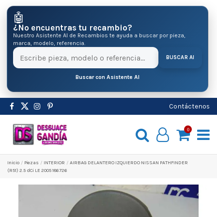
🤖
¿No encuentras tu recambio?
Nuestro Asistente AI de Recambios te ayuda a buscar por pieza,
marca, modelo, referencia.
BUSCAR AI
Buscar con Asistente AI
Contáctenos
0
Inicio
Pіezas
INTERIOR
AIRBAG DELANTERO IZQUIERDO NISSAN PATHFINDER
(R51) 2.5 dCi LE 2005 186726