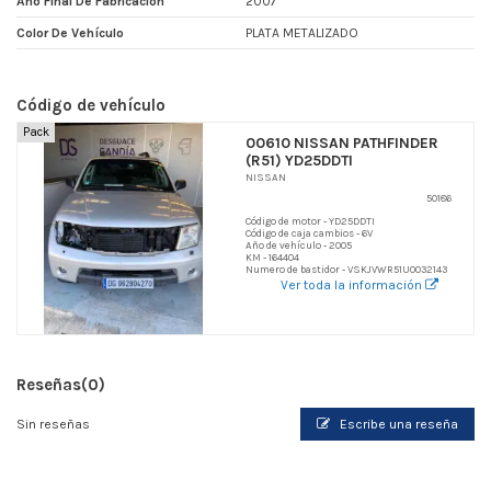
Año Final De Fabricacion
2007
Color De Vehículo
PLATA METALIZADO
Código de vehículo
Pack
00610 NISSAN PATHFINDER
(R51) YD25DDTI
NISSAN
50186
Código de motor - YD25DDTI
Código de caja cambios - 6V
Año de vehículo - 2005
KM - 164404
Numero de bastidor - VSKJVWR51U0032143
Ver toda la información
Reseñas
(0)
Sin reseñas
Escribe una reseña