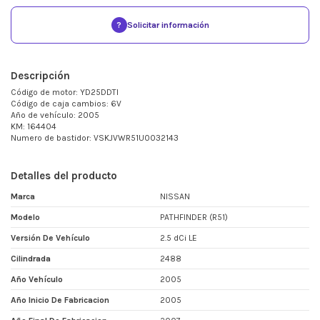
?
Solicitar información
Descripción
Código de motor: YD25DDTI
Código de caja cambios: 6V
Año de vehículo: 2005
KM: 164404
Numero de bastidor: VSKJVWR51U0032143
Detalles del producto
Marca
NISSAN
Modelo
PATHFINDER (R51)
Versión De Vehículo
2.5 dCi LE
Cilindrada
2488
Año Vehículo
2005
Año Inicio De Fabricacion
2005