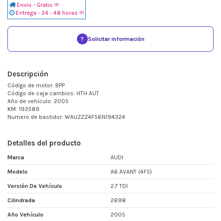
Envio - Gratis !!!
Entrega - 24 - 48 horas !!!
?
Solicitar información
Descripción
Código de motor: BPP
Código de caja cambios: HTH AUT
Año de vehículo: 2005
KM: 193589
Numero de bastidor: WAUZZZ4F56N194324
Detalles del producto
Marca
AUDI
Modelo
A6 AVANT (4F5)
Versión De Vehículo
2.7 TDI
Cilindrada
2698
Año Vehículo
2005