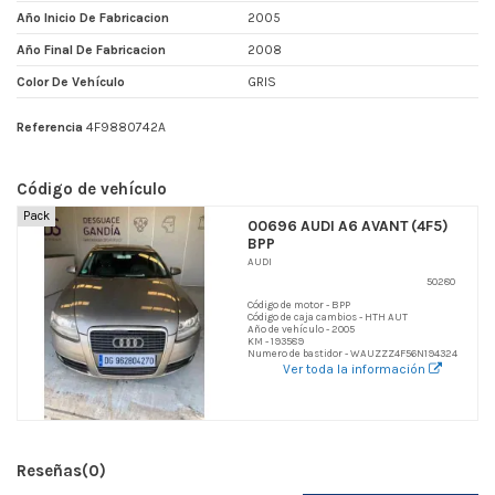
Año Inicio De Fabricacion
2005
Año Final De Fabricacion
2008
Color De Vehículo
GRIS
Referencia
4F9880742A
Código de vehículo
Pack
00696 AUDI A6 AVANT (4F5)
BPP
AUDI
50280
Código de motor - BPP
Código de caja cambios - HTH AUT
Año de vehículo - 2005
KM - 193589
Numero de bastidor - WAUZZZ4F56N194324
Ver toda la información
Reseñas
(0)