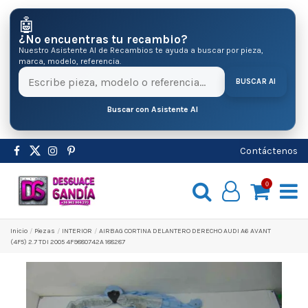
🤖
¿No encuentras tu recambio?
Nuestro Asistente AI de Recambios te ayuda a buscar por pieza,
marca, modelo, referencia.
BUSCAR AI
Buscar con Asistente AI
Contáctenos
0
Inicio
Pіezas
INTERIOR
AIRBAG CORTINA DELANTERO DERECHO AUDI A6 AVANT
(4F5) 2.7 TDI 2005 4F9880742A 188287