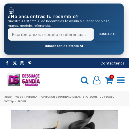
🤖
¿No encuentras tu recambio?
Nuestro Asistente AI de Recambios te ayuda a buscar por pieza,
marca, modelo, referencia.
BUSCAR AI
Buscar con Asistente AI
Contáctenos
0
Inicio
Pіezas
INTERIOR
CINTURON SEGURIDAD DELANTERO IZQUIERDO PEUGEOT
1007 Sport 169211