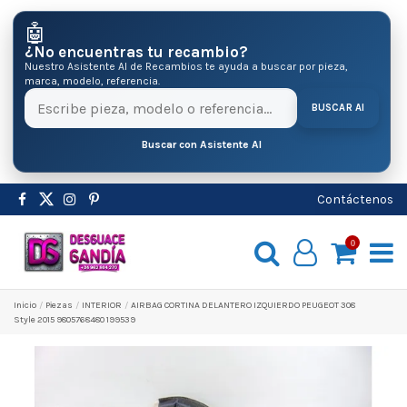
🤖
¿No encuentras tu recambio?
Nuestro Asistente AI de Recambios te ayuda a buscar por pieza,
marca, modelo, referencia.
BUSCAR AI
Buscar con Asistente AI
Contáctenos
0
Inicio
Pіezas
INTERIOR
AIRBAG CORTINA DELANTERO IZQUIERDO PEUGEOT 308
Style 2015 9805768480 199539