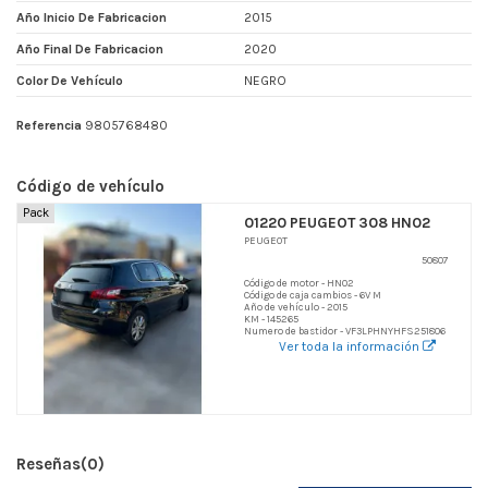
Año Inicio De Fabricacion
2015
Año Final De Fabricacion
2020
Color De Vehículo
NEGRO
Referencia
9805768480
Código de vehículo
Pack
01220 PEUGEOT 308 HN02
PEUGEOT
50807
Código de motor - HN02
Código de caja cambios - 6V M
Año de vehículo - 2015
KM - 145265
Numero de bastidor - VF3LPHNYHFS251806
Ver toda la información
Reseñas
(0)