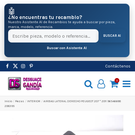
🤖
¿No encuentras tu recambio?
Nuestro Asistente AI de Recambios te ayuda a buscar por pieza,
marca, modelo, referencia.
BUSCAR AI
Buscar con Asistente AI
Contáctenos
0
Inicio
Pіezas
INTERIOR
AIRBAG LATERAL DERECHO PEUGEOT 207 * 2011 96546688
208395