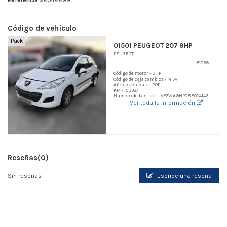
Referencia
96546688
Código de vehículo
Pack
01501 PEUGEOT 207 9HP
PEUGEOT
51096
Código de motor - 9HP
Código de caja cambios - M 5V
Año de vehículo - 2011
KM - 159387
Numero de bastidor - VF3WA9HP0BE004143
Ver toda la información
Reseñas
(0)
Sin reseñas
Escribe una reseña