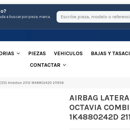
io?
uda a buscar por pieza, marca,
ORIAS
PIEZAS
VEHICULOS
BAJAS Y TASAC
CONTACTAR
1Z5) Ambition 2012 1K4880242D 211956
AIRBAG LATER
OCTAVIA COMBI 
1K4880242D 21