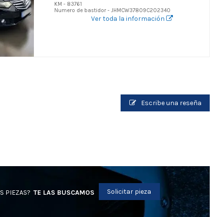
KM - 83761
Numero de bastidor - JHMCW37809C202340
Ver toda la información
Escribe una reseña
Solicitar pieza
S PIEZAS?
TE LAS BUSCAMOS