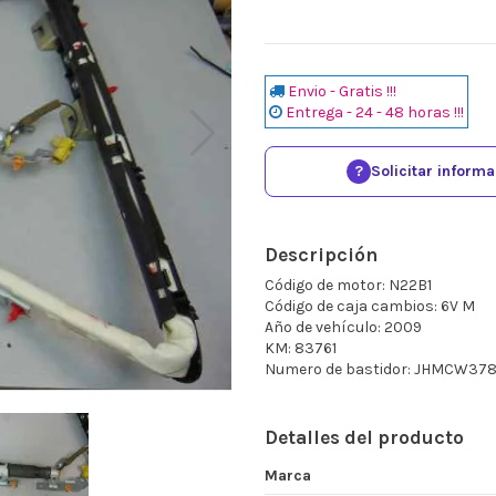
Envio - Gratis !!!
Entrega - 24 - 48 horas !!!
?
Solicitar inform
Descripción
Código de motor: N22B1
Código de caja cambios: 6V M
Año de vehículo: 2009
KM: 83761
Numero de bastidor: JHMCW3
Detalles del producto
Marca