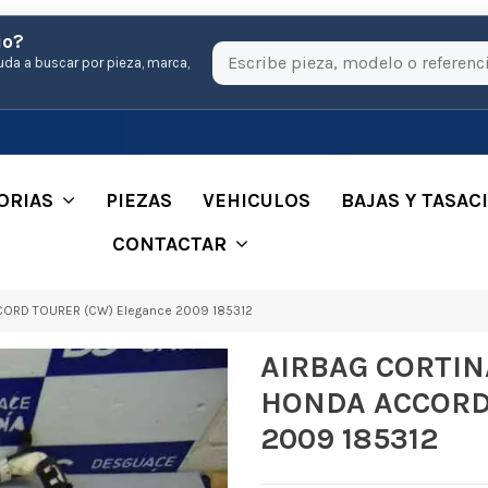
io?
uda a buscar por pieza, marca,
ORIAS
PIEZAS
VEHICULOS
BAJAS Y TASAC
CONTACTAR
ORD TOURER (CW) Elegance 2009 185312
AIRBAG CORTI
HONDA ACCORD 
2009 185312