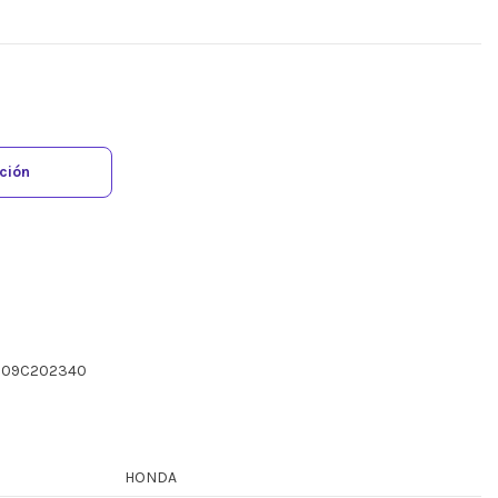
ación
7809C202340
HONDA