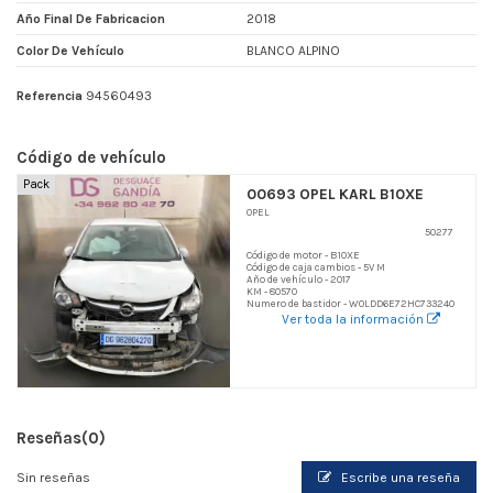
Año Final De Fabricacion
2018
Color De Vehículo
BLANCO ALPINO
Referencia
94560493
Código de vehículo
Pack
00693 OPEL KARL B10XE
OPEL
50277
Código de motor - B10XE
Código de caja cambios - 5V M
Año de vehículo - 2017
KM - 80570
Numero de bastidor - W0LDD6E72HC733240
Ver toda la información
Reseñas
(0)
Sin reseñas
Escribe una reseña