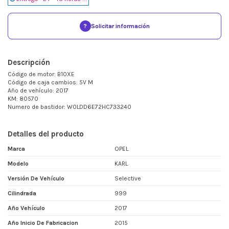
?
Solicitar información
Descripción
Código de motor: B10XE
Código de caja cambios: 5V M
Año de vehículo: 2017
KM: 80570
Numero de bastidor: W0LDD6E72HC733240
Detalles del producto
Marca
OPEL
Modelo
KARL
Versión De Vehículo
Selective
Cilindrada
999
Año Vehículo
2017
Año Inicio De Fabricacion
2015