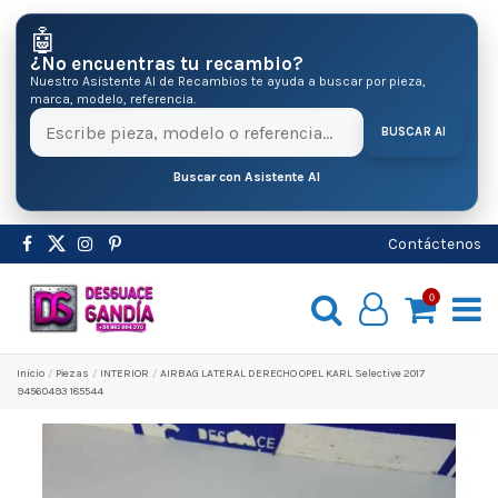
🤖
¿No encuentras tu recambio?
Nuestro Asistente AI de Recambios te ayuda a buscar por pieza,
marca, modelo, referencia.
BUSCAR AI
Buscar con Asistente AI
Contáctenos
0
Inicio
Pіezas
INTERIOR
AIRBAG LATERAL DERECHO OPEL KARL Selective 2017
94560493 185544