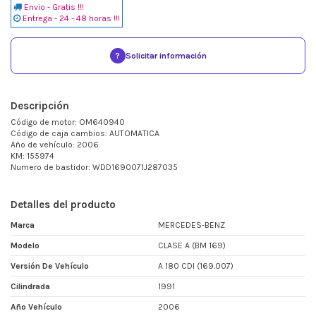
Envio - Gratis !!!
Entrega - 24 - 48 horas !!!
?
Solicitar información
Descripción
Código de motor: OM640940
Código de caja cambios: AUTOMATICA
Año de vehículo: 2006
KM: 155974
Numero de bastidor: WDD1690071J287035
Detalles del producto
Marca
MERCEDES-BENZ
Modelo
CLASE A (BM 169)
Versión De Vehículo
A 180 CDI (169.007)
Cilindrada
1991
Año Vehículo
2006