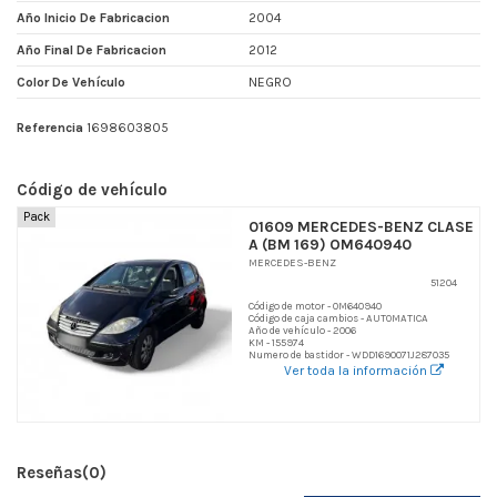
Año Inicio De Fabricacion
2004
Año Final De Fabricacion
2012
Color De Vehículo
NEGRO
Referencia
1698603805
Código de vehículo
Pack
01609 MERCEDES-BENZ CLASE
A (BM 169) OM640940
MERCEDES-BENZ
51204
Código de motor - OM640940
Código de caja cambios - AUTOMATICA
Año de vehículo - 2006
KM - 155974
Numero de bastidor - WDD1690071J287035
Ver toda la información
Reseñas
(0)