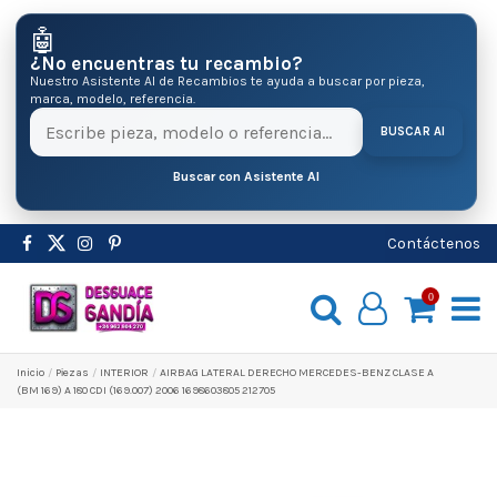
🤖
¿No encuentras tu recambio?
Nuestro Asistente AI de Recambios te ayuda a buscar por pieza,
marca, modelo, referencia.
BUSCAR AI
Buscar con Asistente AI
Contáctenos
0
Inicio
Pіezas
INTERIOR
AIRBAG LATERAL DERECHO MERCEDES-BENZ CLASE A
(BM 169) A 180 CDI (169.007) 2006 1698603805 212705