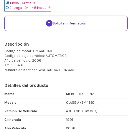
Envio - Gratis !!!
Entrega - 24 - 48 horas !!!
?
Solicitar información
Descripción
Código de motor: OM640940
Código de caja cambios: AUTOMATICA
Año de vehículo: 2006
KM: 155974
Numero de bastidor: WDD1690071J287035
Detalles del producto
Marca
MERCEDES-BENZ
Modelo
CLASE A (BM 169)
Versión De Vehículo
A 180 CDI (169.007)
Cilindrada
1991
Año Vehículo
2006