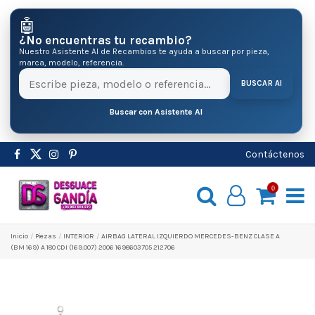
🤖
¿No encuentras tu recambio?
Nuestro Asistente AI de Recambios te ayuda a buscar por pieza,
marca, modelo, referencia.
BUSCAR AI
Buscar con Asistente AI
Contáctenos
0
Inicio
Pіezas
INTERIOR
AIRBAG LATERAL IZQUIERDO MERCEDES-BENZ CLASE A
(BM 169) A 180 CDI (169.007) 2006 1698603705 212706