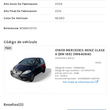
Año Inicio De Fabricacion
2004
Año Final De Fabricacion
2012
Color De Vehículo
NEGRO
Referencia
1698603705
Código de vehículo
Pack
01609 MERCEDES-BENZ CLASE
A (BM 169) OM640940
MERCEDES-BENZ
51204
Código de motor - OM640940
Código de caja cambios - AUTOMATICA
Año de vehículo - 2006
KM - 155974
Numero de bastidor - WDD1690071J287035
Ver toda la información
Reseñas
(0)