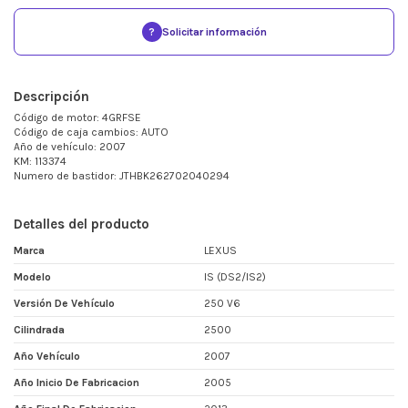
?
Solicitar información
Descripción
Código de motor: 4GRFSE
Código de caja cambios: AUTO
Año de vehículo: 2007
KM: 113374
Numero de bastidor: JTHBK262702040294
Detalles del producto
Marca
LEXUS
Modelo
IS (DS2/IS2)
Versión De Vehículo
250 V6
Cilindrada
2500
Año Vehículo
2007
Año Inicio De Fabricacion
2005