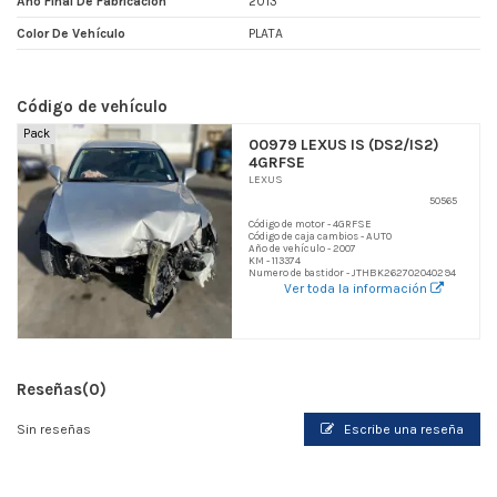
Año Final De Fabricacion
2013
Color De Vehículo
PLATA
Código de vehículo
Pack
00979 LEXUS IS (DS2/IS2)
4GRFSE
LEXUS
50565
Código de motor - 4GRFSE
Código de caja cambios - AUTO
Año de vehículo - 2007
KM - 113374
Numero de bastidor - JTHBK262702040294
Ver toda la información
Reseñas
(0)
Sin reseñas
Escribe una reseña