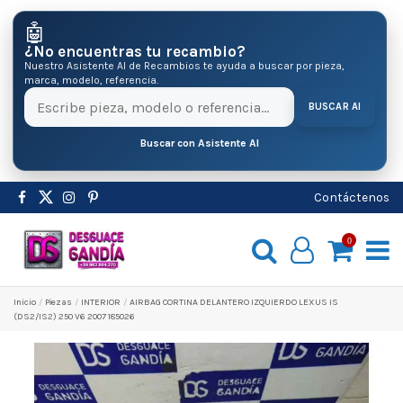
🤖
¿No encuentras tu recambio?
Nuestro Asistente AI de Recambios te ayuda a buscar por pieza,
marca, modelo, referencia.
BUSCAR AI
Buscar con Asistente AI
Contáctenos
0
Inicio
Pіezas
INTERIOR
AIRBAG CORTINA DELANTERO IZQUIERDO LEXUS IS
(DS2/IS2) 250 V6 2007 185026