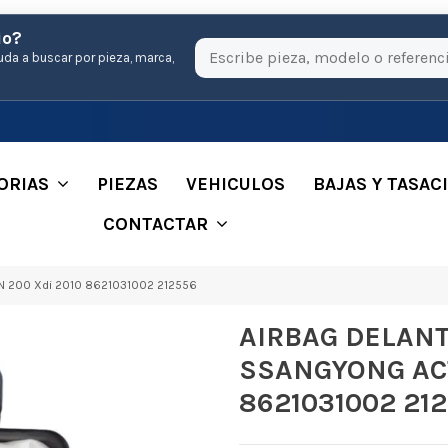
io?
uda a buscar por pieza, marca,
ORIAS
PIEZAS
VEHICULOS
BAJAS Y TASAC
CONTACTAR
200 Xdi 2010 8621031002 212556
AIRBAG DELAN
SSANGYONG ACT
8621031002 21