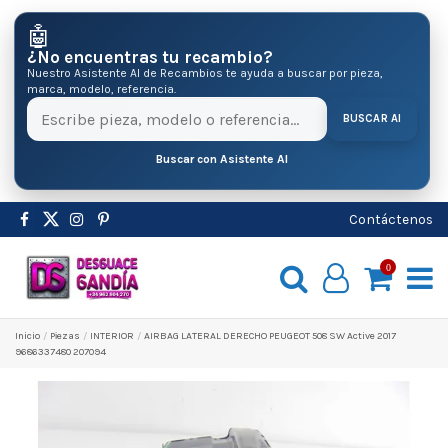
🤖
¿No encuentras tu recambio?
Nuestro Asistente AI de Recambios te ayuda a buscar por pieza,
marca, modelo, referencia.
BUSCAR AI
Buscar con Asistente AI
Contáctenos
0
Inicio
Pіezas
INTERIOR
AIRBAG LATERAL DERECHO PEUGEOT 508 SW Active 2017
9686337480 207094