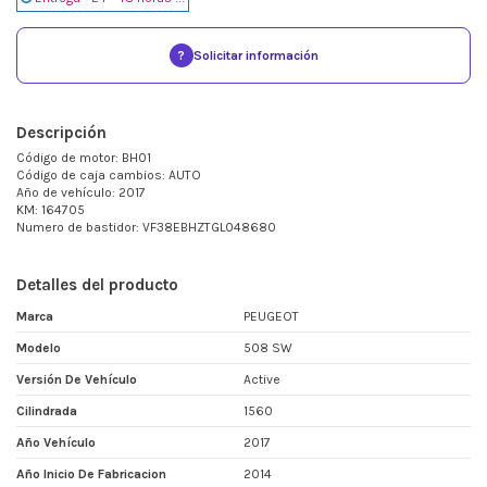
?
Solicitar información
Descripción
Código de motor: BH01
Código de caja cambios: AUTO
Año de vehículo: 2017
KM: 164705
Numero de bastidor: VF38EBHZTGL048680
Detalles del producto
Marca
PEUGEOT
Modelo
508 SW
Versión De Vehículo
Active
Cilindrada
1560
Año Vehículo
2017
Año Inicio De Fabricacion
2014