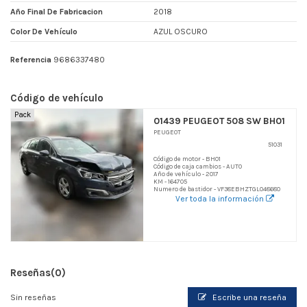
Año Final De Fabricacion
2018
Color De Vehículo
AZUL OSCURO
Referencia
9686337480
Código de vehículo
Pack
01439 PEUGEOT 508 SW BH01
PEUGEOT
51031
Código de motor - BH01
Código de caja cambios - AUTO
Año de vehículo - 2017
KM - 164705
Numero de bastidor - VF38EBHZTGL048680
Ver toda la información
Reseñas
(0)
Sin reseñas
Escribe una reseña