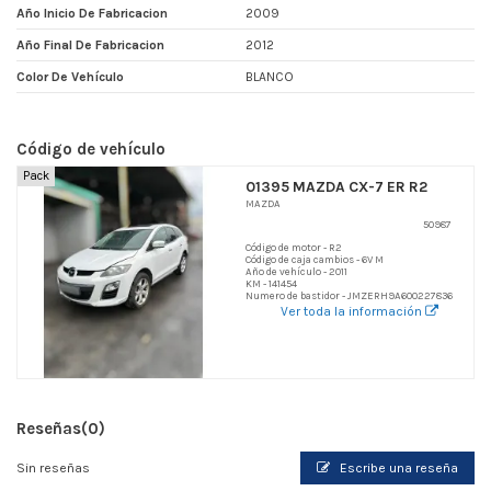
Año Inicio De Fabricacion
2009
Año Final De Fabricacion
2012
Color De Vehículo
BLANCO
Código de vehículo
Pack
01395 MAZDA CX-7 ER R2
MAZDA
50987
Código de motor - R2
Código de caja cambios - 6V M
Año de vehículo - 2011
KM - 141454
Numero de bastidor - JMZERH9A600227836
Ver toda la información
Reseñas
(0)
Sin reseñas
Escribe una reseña