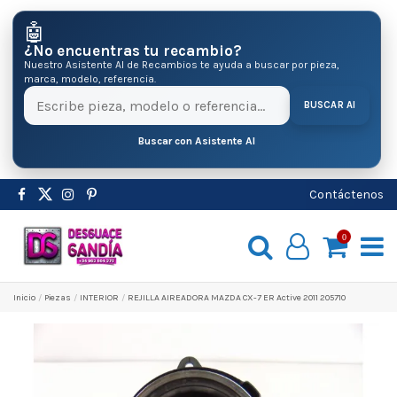
🤖
¿No encuentras tu recambio?
Nuestro Asistente AI de Recambios te ayuda a buscar por pieza,
marca, modelo, referencia.
BUSCAR AI
Buscar con Asistente AI
Contáctenos
0
Inicio
Pіezas
INTERIOR
REJILLA AIREADORA MAZDA CX-7 ER Active 2011 205710