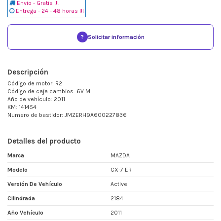
Envio - Gratis !!!
Entrega - 24 - 48 horas !!!
?
Solicitar información
Descripción
Código de motor: R2
Código de caja cambios: 6V M
Año de vehículo: 2011
KM: 141454
Numero de bastidor: JMZERH9A600227836
Detalles del producto
Marca
MAZDA
Modelo
CX-7 ER
Versión De Vehículo
Active
Cilindrada
2184
Año Vehículo
2011