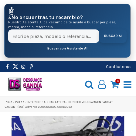
🤖
¿No encuentras tu recambio?
Nuestro Asistente AI de Recambios te ayuda a buscar por pieza,
marca, modelo, referencia.
BUSCAR AI
Buscar con Asistente AI
Contáctenos
0
Inicio
Pіezas
INTERIOR
AIRBAG LATERAL DERECHO VOLKSWAGEN PASSAT
VARIANT (3C5) Advance 2009 3C0880242C 163793