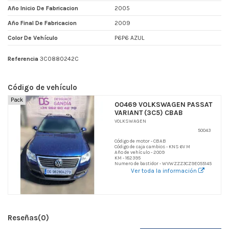
Año Inicio De Fabricacion
2005
Año Final De Fabricacion
2009
Color De Vehículo
P6P6 AZUL
Referencia
3C0880242C
Código de vehículo
Pack
00469 VOLKSWAGEN PASSAT
VARIANT (3C5) CBAB
VOLKSWAGEN
50043
Código de motor - CBAB
Código de caja cambios - KNS 6V M
Año de vehículo - 2009
KM - 182395
Numero de bastidor - WVWZZZ3CZ9E055145
Ver toda la información
Reseñas
(0)