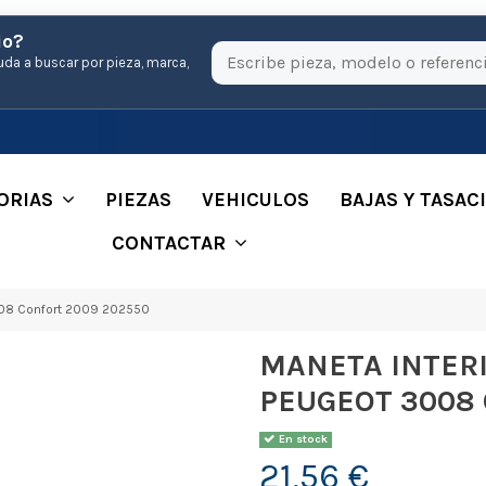
io?
uda a buscar por pieza, marca,
ORIAS
PIEZAS
VEHICULOS
BAJAS Y TASAC
CONTACTAR
08 Confort 2009 202550
MANETA INTER
PEUGEOT 3008 
En stock
21,56 €