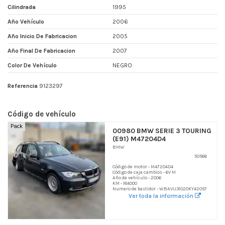
Cilindrada
1995
Año Vehículo
2006
Año Inicio De Fabricacion
2005
Año Final De Fabricacion
2007
Color De Vehículo
NEGRO
Referencia
9123297
Código de vehículo
Pack
00980 BMW SERIE 3 TOURING
(E91) M47204D4
BMW
50566
Código de motor - M47204D4
Código de caja cambios - 6V M
Año de vehículo - 2006
KM - 184000
Numero de bastidor - WBAVU31020KY42057
Ver toda la información