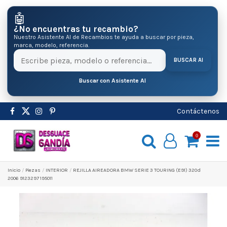
🤖
¿No encuentras tu recambio?
Nuestro Asistente AI de Recambios te ayuda a buscar por pieza,
marca, modelo, referencia.
BUSCAR AI
Buscar con Asistente AI
Contáctenos
0
Inicio
Pіezas
INTERIOR
REJILLA AIREADORA BMW SERIE 3 TOURING (E91) 320d
2006 9123297 195011