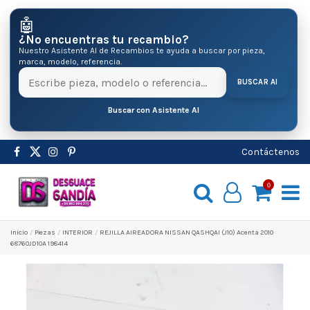
🤖
¿No encuentras tu recambio?
Nuestro Asistente AI de Recambios te ayuda a buscar por pieza,
marca, modelo, referencia.
BUSCAR AI
Buscar con Asistente AI
Contáctenos
0
Inicio
Pіezas
INTERIOR
REJILLA AIREADORA NISSAN QASHQAI (J10) Acenta 2010
68760JD10A 198414