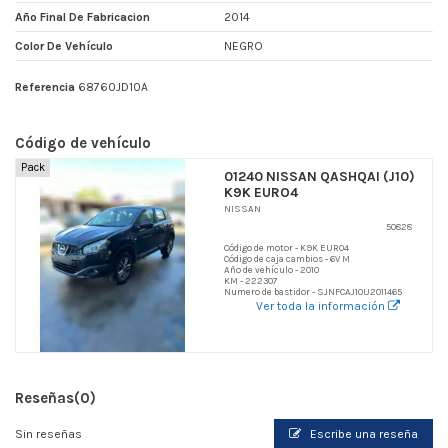
Año Final De Fabricacion
2014
Color De Vehículo
NEGRO
Referencia
68760JD10A
Código de vehículo
Pack
01240 NISSAN QASHQAI (J10)
K9K EURO4
NISSAN
50828
Código de motor - K9K EURO4
Código de caja cambios - 6V M
Año de vehículo - 2010
KM - 222307
Numero de bastidor - SJNFCAJ10U2011465
Ver toda la información
Reseñas
(0)
Sin reseñas
Escribe una reseña