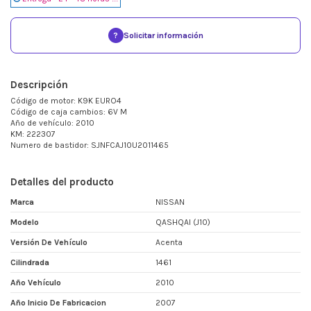
?
Solicitar información
Descripción
Código de motor: K9K EURO4
Código de caja cambios: 6V M
Año de vehículo: 2010
KM: 222307
Numero de bastidor: SJNFCAJ10U2011465
Detalles del producto
Marca
NISSAN
Modelo
QASHQAI (J10)
Versión De Vehículo
Acenta
Cilindrada
1461
Año Vehículo
2010
Año Inicio De Fabricacion
2007