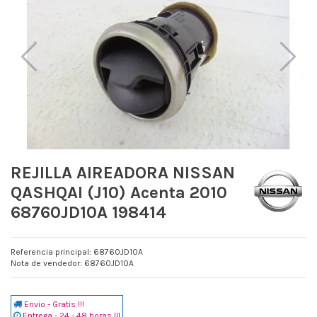
REJILLA AIREADORA NISSAN
QASHQAI (J10) Acenta 2010
68760JD10A 198414
Referencia principal: 68760JD10A
Nota de vendedor: 68760JD10A
Envio - Gratis !!!
Entrega - 24 - 48 horas !!!