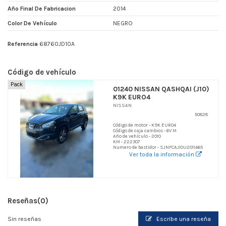
Año Final De Fabricacion
2014
Color De Vehículo
NEGRO
Referencia
68760JD10A
Código de vehículo
Pack
01240 NISSAN QASHQAI (J10)
K9K EURO4
NISSAN
50828
Código de motor - K9K EURO4
Código de caja cambios - 6V M
Año de vehículo - 2010
KM - 222307
Numero de bastidor - SJNFCAJ10U2011465
Ver toda la información
Reseñas
(0)
Sin reseñas
Escribe una reseña