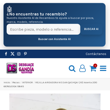
🤖
¿No encuentras tu recambio?
Nuestro Asistente AI de Recambios te ayuda a buscar por pieza,
marca, modelo, referencia.
BUSCAR AI
Buscar con Asistente AI
Contáctenos
0
Inicio
Pіezas
INTERIOR
REJILLA AIREADORA NISSAN QASHQAI (J10) Acenta 2010
68760JD10A 198415