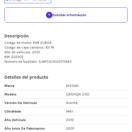
?
Solicitar información
Descripción
Código de motor: K9K EURO4
Código de caja cambios: 6V M
Año de vehículo: 2010
KM: 222307
Numero de bastidor: SJNFCAJ10U2011465
Detalles del producto
Marca
NISSAN
Modelo
QASHQAI (J10)
Versión De Vehículo
Acenta
Cilindrada
1461
Año Vehículo
2010
Año Inicio De Fabricacion
2007