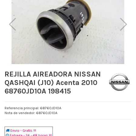
REJILLA AIREADORA NISSAN
QASHQAI (J10) Acenta 2010
68760JD10A 198415
Referencia principal: 68760JD10A
Nota de vendedor: 68760JD10A
Envio - Gratis !!!
Entrega - 24 - 48 horas !!!