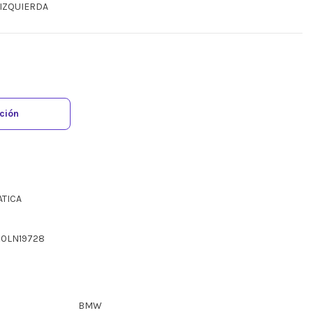
 IZQUIERDA
ación
ATICA
X0LN19728
BMW