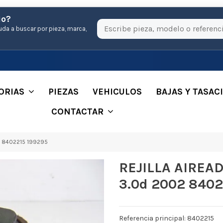
io?
uda a buscar por pieza, marca,
ORIAS
PIEZAS
VEHICULOS
BAJAS Y TASAC
CONTACTAR
2 8402215 199295
REJILLA AIREA
3.0d 2002 8402
Referencia principal: 8402215