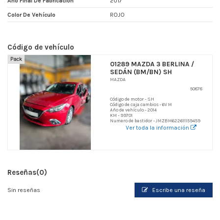
Año Final De Fabricacion
2017
Color De Vehículo
ROJO
Código de vehículo
Pack
01289 MAZDA 3 BERLINA /
SEDÁN (BM/BN) SH
MAZDA
50878
Código de motor - SH
Código de caja cambios - 6V M
Año de vehículo - 2014
KM - 99701
Numero de bastidor - JMZBM622611159459
Ver toda la información
Reseñas
(0)
Sin reseñas
Escribe una reseña