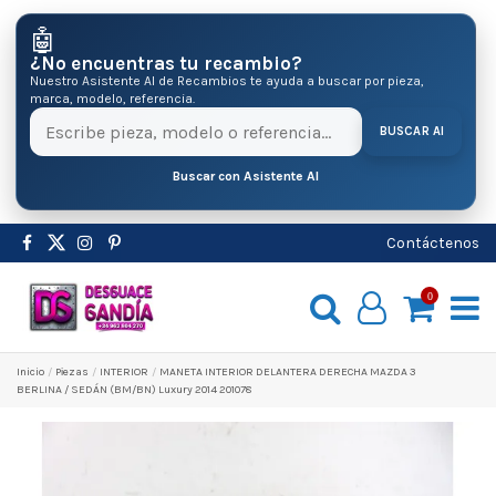
🤖
¿No encuentras tu recambio?
Nuestro Asistente AI de Recambios te ayuda a buscar por pieza,
marca, modelo, referencia.
BUSCAR AI
Buscar con Asistente AI
Contáctenos
0
Inicio
Pіezas
INTERIOR
MANETA INTERIOR DELANTERA DERECHA MAZDA 3
BERLINA / SEDÁN (BM/BN) Luxury 2014 201078