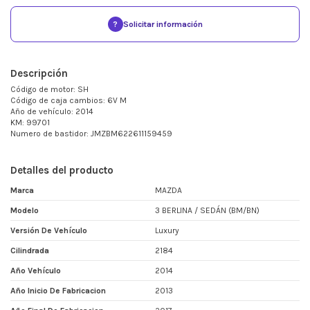
?
Solicitar información
Descripción
Código de motor: SH
Código de caja cambios: 6V M
Año de vehículo: 2014
KM: 99701
Numero de bastidor: JMZBM622611159459
Detalles del producto
Marca
MAZDA
Modelo
3 BERLINA / SEDÁN (BM/BN)
Versión De Vehículo
Luxury
Cilindrada
2184
Año Vehículo
2014
Año Inicio De Fabricacion
2013