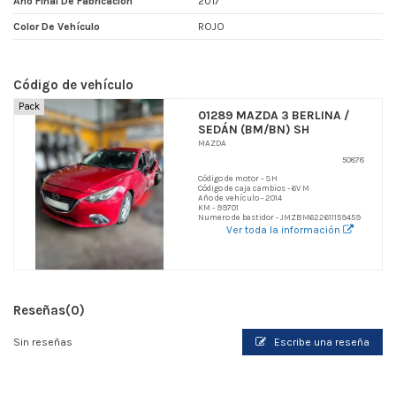
Año Final De Fabricacion
2017
Color De Vehículo
ROJO
Código de vehículo
Pack
01289 MAZDA 3 BERLINA /
SEDÁN (BM/BN) SH
MAZDA
50878
Código de motor - SH
Código de caja cambios - 6V M
Año de vehículo - 2014
KM - 99701
Numero de bastidor - JMZBM622611159459
Ver toda la información
Reseñas
(0)
Sin reseñas
Escribe una reseña