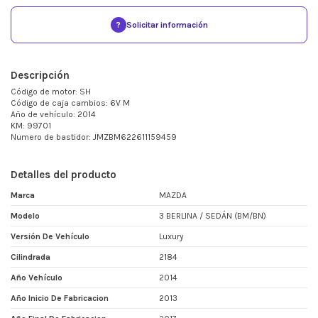
?
Solicitar información
Descripción
Código de motor: SH
Código de caja cambios: 6V M
Año de vehículo: 2014
KM: 99701
Numero de bastidor: JMZBM622611159459
Detalles del producto
Marca
MAZDA
Modelo
3 BERLINA / SEDÁN (BM/BN)
Versión De Vehículo
Luxury
Cilindrada
2184
Año Vehículo
2014
Año Inicio De Fabricacion
2013