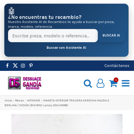
🤖
¿No encuentras tu recambio?
Nuestro Asistente AI de Recambios te ayuda a buscar por pieza,
marca, modelo, referencia.
BUSCAR AI
Buscar con Asistente AI
Contáctenos
0
Inicio
Pіezas
INTERIOR
MANETA INTERIOR TRASERA DERECHA MAZDA 3
BERLINA / SEDÁN (BM/BN) Luxury 2014 201080