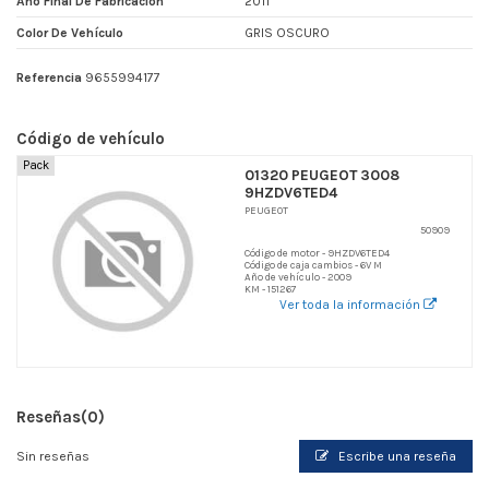
Año Final De Fabricacion
2011
Color De Vehículo
GRIS OSCURO
Referencia
9655994177
Código de vehículo
Pack
01320 PEUGEOT 3008
9HZDV6TED4
PEUGEOT
50909
Código de motor - 9HZDV6TED4
Código de caja cambios - 6V M
Año de vehículo - 2009
KM - 151267
Ver toda la información
Reseñas
(0)
Sin reseñas
Escribe una reseña