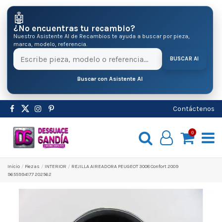
🤖
¿No encuentras tu recambio?
Nuestro Asistente AI de Recambios te ayuda a buscar por pieza,
marca, modelo, referencia.
BUSCAR AI
Buscar con Asistente AI
Contáctenos
0
Inicio
Pіezas
INTERIOR
REJILLA AIREADORA PEUGEOT 3008 Confort 2009
9655994177 202562